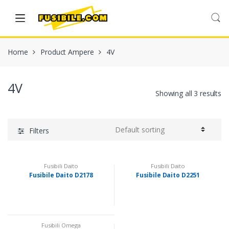
Skip
Skip
to
to
navigation
content
Home
Product Ampere
4V
4V
Showing all 3 results
Filters
Fusibili Daito
Fusibili Daito
Fusibile Daito D2178
Fusibile Daito D2251
Fusibili Omega