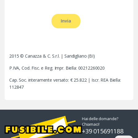
2015 © Canazza & C. S.r.l. | Sandigliano (BI)
P.IVA, Cod. Fisc. e Reg. Impr. Biella: 00212260020
Cap. Soc. interamente versato: € 25.822 | Iscr. REA Biella:
112847
Hai delle domande?
Chiamaci!
+39 015691188