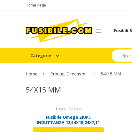
Skip
Skip
Home Page
to
to
navigation
content
Fusibili
Search
Categorie
for:
Home
Product Dimensioni
54X15 MM
54X15 MM
Fusibili Omega
Fusibile Omega ZIUP5
INDUTTANZA 18,54X15,24X7,11
1µH ~ 1000µH 54X15 MM