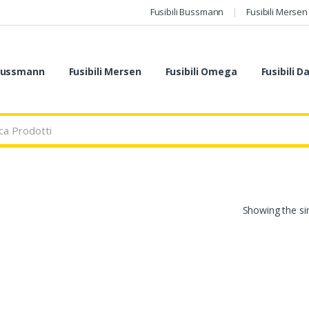
Fusibili Bussmann
Fusibili Mersen
 Bussmann
Fusibili Mersen
Fusibili Omega
Fusibili D
Showing the sin