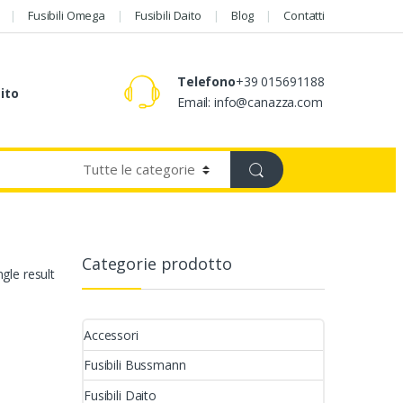
Fusibili Omega
Fusibili Daito
Blog
Contatti
Telefono
+39 015691188
aito
Email: info@canazza.com
Categorie prodotto
gle result
Accessori
Fusibili Bussmann
Fusibili Daito