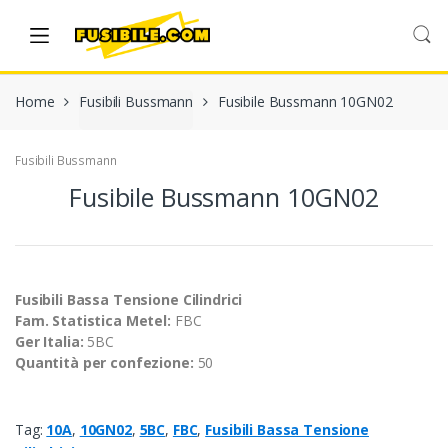
Skip
Skip
to
to
navigation
content
Home
Fusibili Bussmann
Fusibile Bussmann 10GN02
Fusibili Bussmann
Fusibile Bussmann 10GN02
Fusibili Bassa Tensione Cilindrici
Fam. Statistica Metel:
FBC
Ger Italia:
5BC
Quantità per confezione:
50
Tag:
10A
,
10GN02
,
5BC
,
FBC
,
Fusibili Bassa Tensione