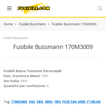
Skip
Skip
to
to
navigation
content
Home
Fusibili Bussmann
Fusibile Bussmann 170M3009
Fusibili Bussmann
Fusibile Bussmann 170M3009
Fusibili Bassa Tensione Extrarapidi
Fam. Statistica Metel:
FBH
Ger Italia:
5BH
Quantità per confezione:
6
Tag:
170M3009
,
50A
,
5BH
,
690V
,
FBH
,
FUSE 50A 690V 1*/80 AR