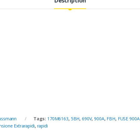
Description
Bussmann
Tags:
170M6163
,
5BH
,
690V
,
900A
,
FBH
,
FUSE 900A
nsione Extrarapidi
,
rapidi