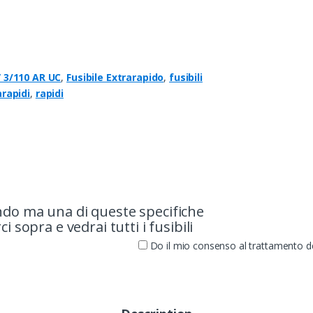
 3/110 AR UC
,
Fusibile Extrarapido
,
fusibili
arapidi
,
rapidi
ando ma una di queste specifiche
i sopra e vedrai tutti i fusibili
Do il mio consenso al trattamento dei