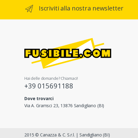
Iscriviti alla nostra newsletter
Hai delle domande? Chiamaci!
+39 015691188
Dove trovarci
Via A. Gramsci 23, 13876 Sandigliano (BI)
2015 © Canazza & C. S.r.l. | Sandigliano (BI)