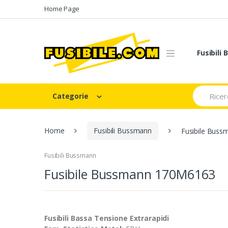
Skip
Skip
Home Page
to
to
navigation
content
Fusibili
Search
Categorie
for:
Home
Fusibili Bussmann
Fusibile Bus
Fusibili Bussmann
Fusibile Bussmann 170M6163
Fusibili Bassa Tensione Extrarapidi