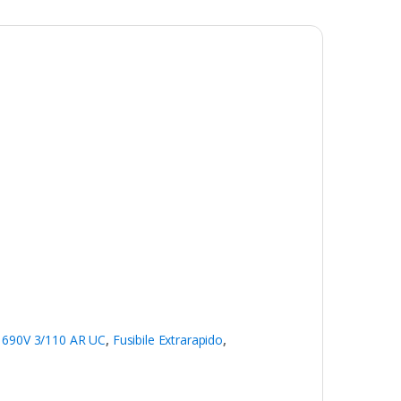
 690V 3/110 AR UC
,
Fusibile Extrarapido
,