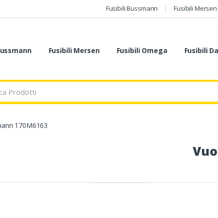
Fusibili Bussmann
Fusibili Mersen
 Bussmann
Fusibili Mersen
Fusibili Omega
Fusibili D
smann 170M6163
Vuo