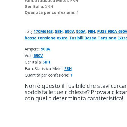
Fam. Statistica Metel:
FBH
Ger Italia:
5BH
Quantità per confezione:
1
Tag:
170M6163
,
5BH
,
690V
,
900A
,
FBH
,
FUSE 900A 690V
bassa tensione extra
,
Fusibili Bassa Tensione Extr
Ampere:
900A
Volt:
690V
Ger Italia:
5BH
Fam. Statistica Metel:
FBH
Quantità per confezione:
1
Non è questo il fusibile che stavi cerc
soddisfa le tue richieste? Prova a cliccarc
con quella determinata caratteristica!