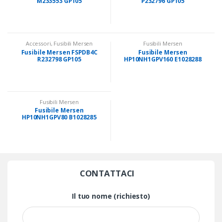
M233553 GP105
P232796 GP105
Accessori
,
Fusibili Mersen
Fusibili Mersen
Fusibile Mersen FSPDB4C
Fusibile Mersen
R232798 GP105
HP10NH1GPV160 E1028288
SP010
Fusibili Mersen
Fusibile Mersen
HP10NH1GPV80 B1028285
SP010
CONTATTACI
Il tuo nome (richiesto)