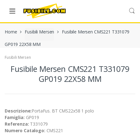
Skip
Skip
to
to
navigation
content
Home
Fusibili Mersen
Fusibile Mersen CMS221 T331079
GP019 22X58 MM
Fusibili Mersen
Fusibile Mersen CMS221 T331079
GP019 22X58 MM
Descrizione:
PortaFus. BT CMS22x58 1 polo
Famiglia:
GP019
Referenza:
T331079
Numero Catalogo:
CMS221