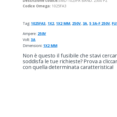
Descrizione codice:
SMD-1025FA BAND. 2500 PZ
Codice Omega:
1025FA3
Tag:
1025FA3
,
1X2
,
1X2 MM
,
250V
,
3A
,
5 3A-F 250V
,
FU
Ampere:
250V
Volt:
3A
Dimensioni:
1X2 MM
Non è questo il fusibile che stavi cerc
soddisfa le tue richieste? Prova a cliccarc
con quella determinata caratteristica!