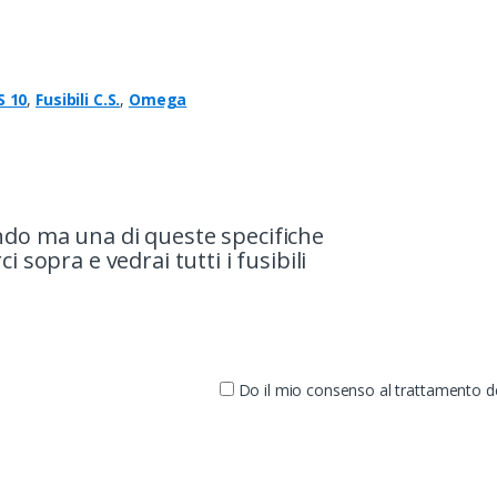
S 10
,
Fusibili C.S.
,
Omega
ando ma una di queste specifiche
i sopra e vedrai tutti i fusibili
Do il mio consenso al trattamento dei