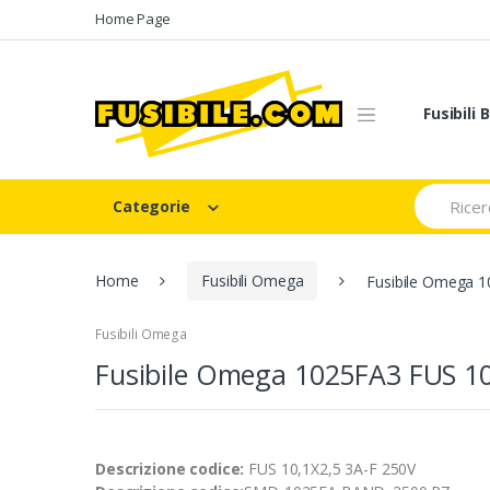
Skip
Skip
Home Page
to
to
navigation
content
Fusibili
Search
Categorie
for:
Home
Fusibili Omega
Fusibile Omega 
Fusibili Omega
Fusibile Omega 1025FA3 FUS 1
Descrizione codice:
FUS 10,1X2,5 3A-F 250V