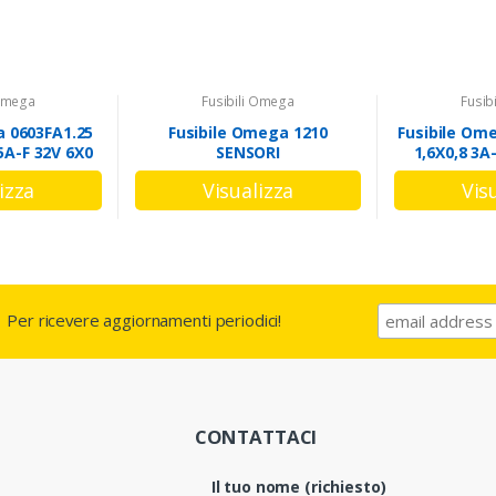
 Omega
Fusibili Omega
Fusib
a 0603FA1.25
Fusibile Omega 1210
Fusibile Om
25A-F 32V 6X0
SENSORI
1,6X0,8 3A
M
Per ricevere aggiornamenti periodici!
CONTATTACI
Il tuo nome (richiesto)