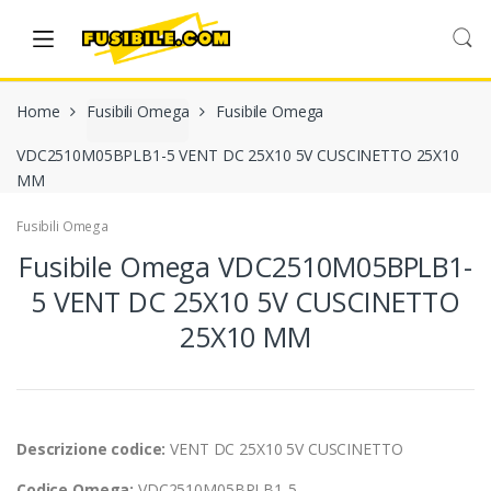
Skip
Skip
to
to
navigation
content
Home
Fusibili Omega
Fusibile Omega
VDC2510M05BPLB1-5 VENT DC 25X10 5V CUSCINETTO 25X10
MM
Fusibili Omega
Fusibile Omega VDC2510M05BPLB1-
5 VENT DC 25X10 5V CUSCINETTO
25X10 MM
Descrizione codice:
VENT DC 25X10 5V CUSCINETTO
Codice Omega:
VDC2510M05BPLB1-5