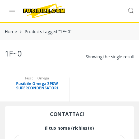
Skip
Skip
to
to
navigation
content
Home
Products tagged “1F~0”
1F~0
Showing the single result
Fusibili Omega
Fusibile Omega ZPKW
SUPERCONDENSATORI
0,1F~0,33F 5,5V
CONTATTACI
Il tuo nome (richiesto)