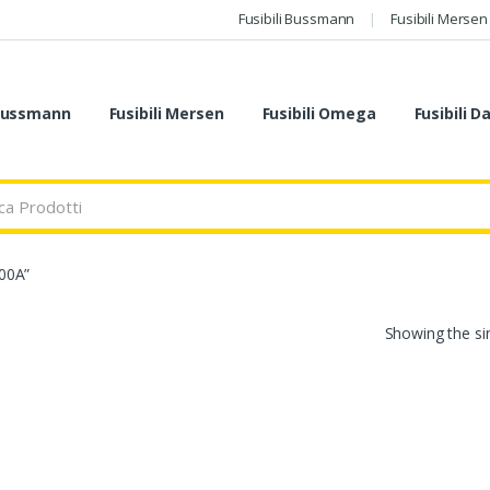
Fusibili Bussmann
Fusibili Mersen
 Bussmann
Fusibili Mersen
Fusibili Omega
Fusibili D
00A”
Showing the sin