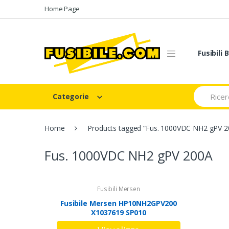
Skip
Skip
Home Page
to
to
navigation
content
Fusibili
Search
Categorie
for:
Home
Products tagged “Fus. 1000VDC NH2 gPV 2
Fus. 1000VDC NH2 gPV 200A
Fusibili Mersen
Fusibile Mersen HP10NH2GPV200
X1037619 SP010