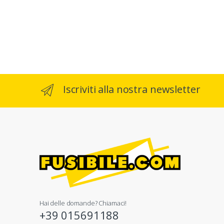
Iscriviti alla nostra newsletter
Hai delle domande? Chiamaci!
+39 015691188