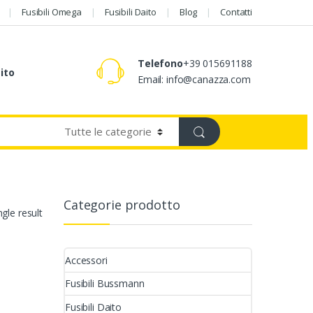
Fusibili Omega
Fusibili Daito
Blog
Contatti
Telefono
+39 015691188
aito
Email: info@canazza.com
Categorie prodotto
gle result
Accessori
Fusibili Bussmann
Fusibili Daito