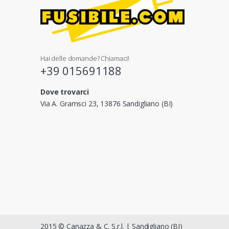
Hai delle domande? Chiamaci!
+39 015691188
Dove trovarci
Via A. Gramsci 23, 13876 Sandigliano (BI)
2015 © Canazza & C. S.r.l. | Sandigliano (BI)