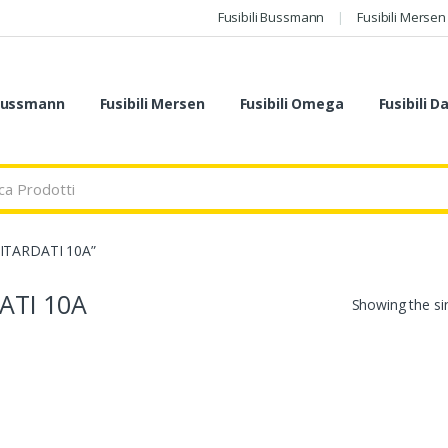
Fusibili Bussmann
Fusibili Mersen
 Bussmann
Fusibili Mersen
Fusibili Omega
Fusibili D
RITARDATI 10A”
ATI 10A
Showing the sin