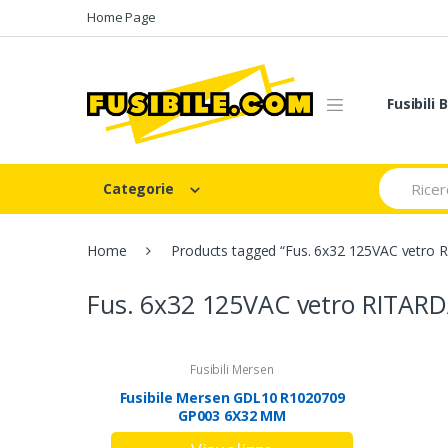
Skip
Skip
Home Page
to
to
navigation
content
Fusibili
Search
Categorie
for:
Home
Products tagged “Fus. 6x32 125VAC vetro 
Fus. 6x32 125VAC vetro RITARD
Fusibili Mersen
Fusibile Mersen GDL10 R1020709
GP003 6X32 MM