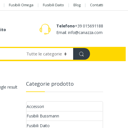
Fusibili Omega
Fusibili Daito
Blog
Contatti
Telefono
+39 015691188
aito
Email: info@canazza.com
Categorie prodotto
gle result
Accessori
Fusibili Bussmann
Fusibili Daito