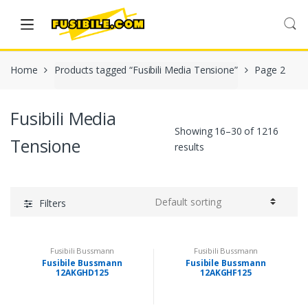
Skip
Skip
to
to
navigation
content
Home
Products tagged “Fusibili Media Tensione”
Page 2
Fusibili Media
Showing 16–30 of 1216
Tensione
results
Filters
Fusibili Bussmann
Fusibili Bussmann
Fusibile Bussmann
Fusibile Bussmann
12AKGHD125
12AKGHF125