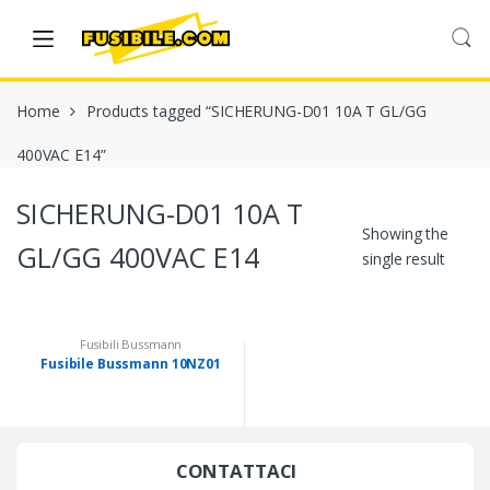
Skip
Skip
to
to
navigation
content
Home
Products tagged “SICHERUNG-D01 10A T GL/GG
400VAC E14”
SICHERUNG-D01 10A T
Showing the
GL/GG 400VAC E14
single result
Fusibili Bussmann
Fusibile Bussmann 10NZ01
CONTATTACI