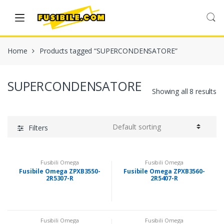
Skip
Skip
to
to
navigation
content
Home
Products tagged “SUPERCONDENSATORE”
SUPERCONDENSATORE
Showing all 8 results
Filters
Fusibili Omega
Fusibili Omega
Fusibile Omega ZPXB3550-
Fusibile Omega ZPXB3560-
2R5307-R
2R5407-R
SUPERCONDENSATORE
SUPERCONDENSATORE
Fusibili Omega
Fusibili Omega