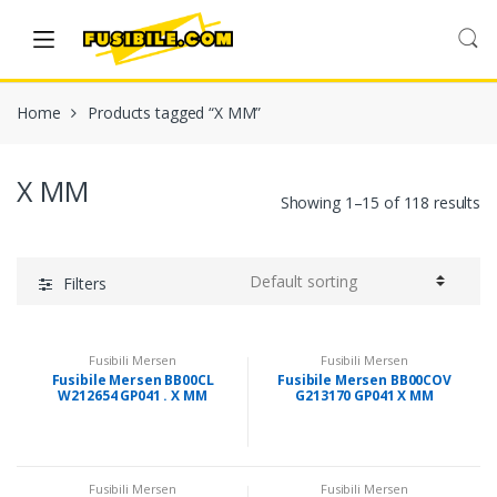
Skip
Skip
to
to
navigation
content
Home
Products tagged “X MM”
X MM
Showing 1–15 of 118 results
Filters
Fusibili Mersen
Fusibili Mersen
Fusibile Mersen BB00CL
Fusibile Mersen BB00COV
W212654 GP041 . X MM
G213170 GP041 X MM
Fusibili Mersen
Fusibili Mersen