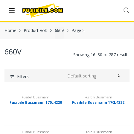
Skip
Skip
to
to
navigation
content
Home
Product Volt
660V
Page 2
660V
Showing 16–30 of 287 results
Filters
Fusibili Bussmann
Fusibili Bussmann
Fusibile Bussmann 170L4220
Fusibile Bussmann 170L4222
Fusibili Bussmann
Fusibili Bussmann