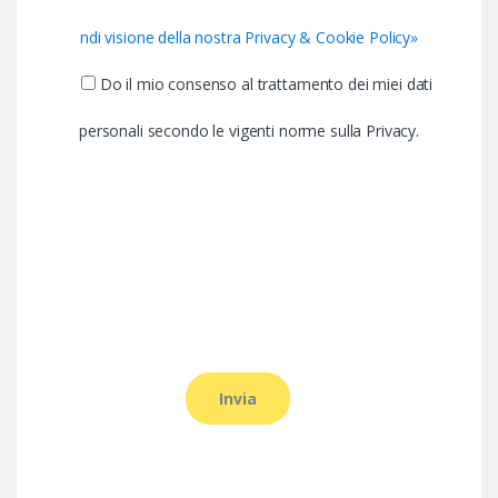
ndi visione della nostra Privacy & Cookie Policy»
Do il mio consenso al trattamento dei miei dati
personali secondo le vigenti norme sulla Privacy.