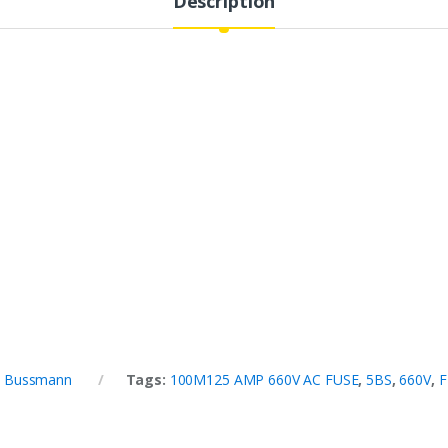
Description
li Bussmann
Tags:
100M125 AMP 660V AC FUSE
,
5BS
,
660V
,
F