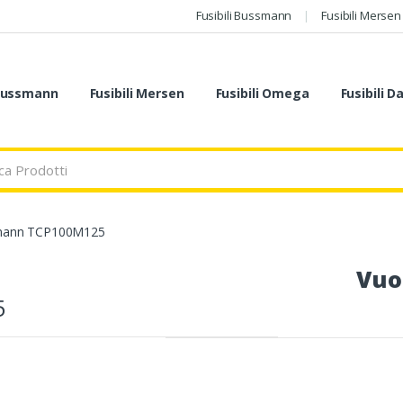
Fusibili Bussmann
Fusibili Mersen
 Bussmann
Fusibili Mersen
Fusibili Omega
Fusibili D
smann TCP100M125
Vuo
5