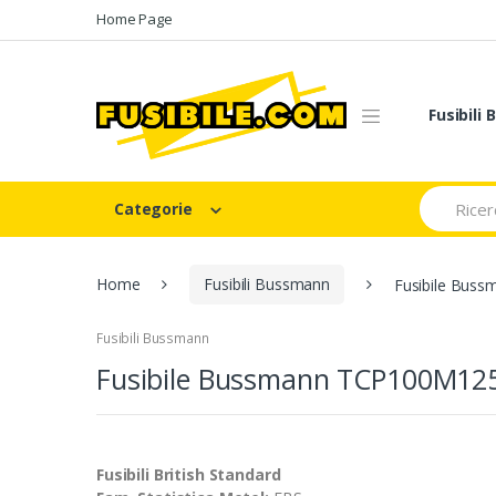
Skip
Skip
Home Page
to
to
navigation
content
Fusibili
Search
Categorie
for:
Home
Fusibili Bussmann
Fusibile Bus
Fusibili Bussmann
Fusibile Bussmann TCP100M12
Fusibili British Standard