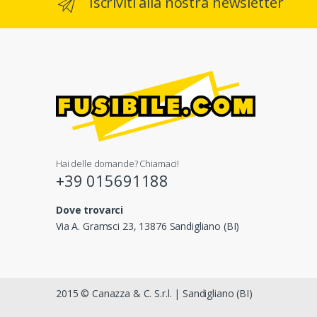
Iscriviti alla nostra newsletter
Hai delle domande? Chiamaci!
+39 015691188
Dove trovarci
Via A. Gramsci 23, 13876 Sandigliano (BI)
2015 © Canazza & C. S.r.l. | Sandigliano (BI)