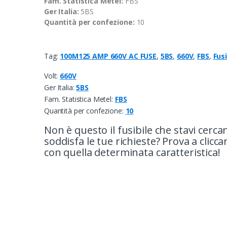
Fam. Statistica Metel:
FBS
Ger Italia:
5BS
Quantità per confezione:
10
Tag:
100M125 AMP 660V AC FUSE
,
5BS
,
660V
,
FBS
,
Fusi
Volt:
660V
Ger Italia:
5BS
Fam. Statistica Metel:
FBS
Quantità per confezione:
10
Non è questo il fusibile che stavi cerc
soddisfa le tue richieste? Prova a cliccarc
con quella determinata caratteristica!