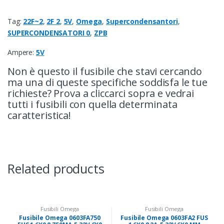
Tag:
22F~2
,
2F 2
,
5V
,
Omega
,
Supercondensantori
,
SUPERCONDENSATORI 0
,
ZPB
Ampere:
5V
Non è questo il fusibile che stavi cercando
ma una di queste specifiche soddisfa le tue
richieste? Prova a cliccarci sopra e vedrai
tutti i fusibili con quella determinata
caratteristica!
Related products
Fusibili Omega
Fusibili Omega
Fusibile Omega 0603FA750
Fusibile Omega 0603FA2 FUS