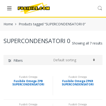
Skip
Skip
to
to
navigation
content
Home
Products tagged “SUPERCONDENSATORI 0”
SUPERCONDENSATORI 0
Showing all 7 results
Filters
Fusibili Omega
Fusibili Omega
Fusibile Omega ZPB
Fusibile Omega ZPKR
SUPERCONDENSATORI
SUPERCONDENSATORI
0,22F~2,2F 2,5V
0,1F~1,5F 5,5V
Fusibili Omega
Fusibili Omega